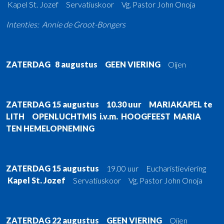
EERSTE HEILIGE COMMUNIE - HEILIG VORMSEL
Kapel St. Jozef Servatiuskoor Vg. Pastor John Onoja
Intenties: Annie de Groot-Bongers
ZATERDAG 8 augustus GEEN VIERING
Oijen
ZATERDAG 15 augustus 10.30 uur
MARIAKAPEL te
LITH OPENLUCHTMIS i.v.m. HOOGFEEST MARIA
TEN HEMELOPNEMING
ZATERDAG 15 augustus
19.00 uur Eucharistieviering
Kapel St. Jozef
Servatiuskoor Vg. Pastor John Onoja
ZATERDAG 22 augustus GEEN VIERING
Oijen