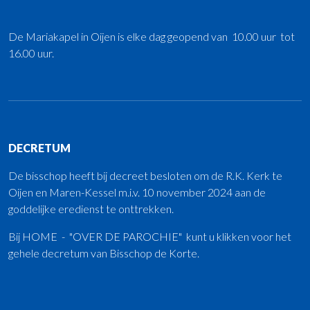
De Mariakapel in Oijen is elke dag geopend van 10.00 uur tot
16.00 uur.
DECRETUM
De bisschop heeft bij decreet besloten om de R.K. Kerk te
Oijen en Maren-Kessel m.i.v. 10 november 2024 aan de
goddelijke eredienst te onttrekken.
Bij HOME - "OVER DE PAROCHIE" kunt u klikken voor het
gehele decretum van Bisschop de Korte.