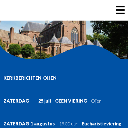
VIERINGEN
H. LAMBERTUS LITH
HOME
H. BENEDICTUS TEEFFELEN
OVER DE PAROCHIE
OIJEN
PAROCHIEBERICHTEN
MAREN-KESSEL
KERKBERICHTEN OIJEN
BEGRAAFPLAATSEN
CONTACT
ZATERDAG 25 juli GEEN VIERING
Oijen
SACRAMENTEN
ZATERDAG 1 augustus
19.00 uur
Eucharistieviering