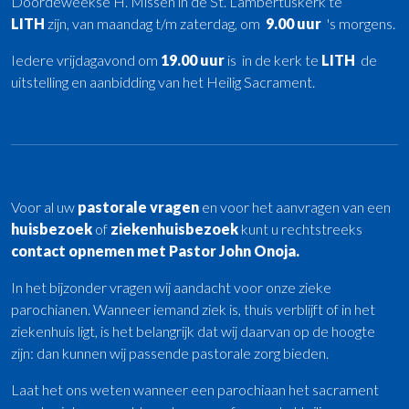
Doordeweekse H. Missen in de St. Lambertuskerk te
LITH
zijn, van maandag t/m zaterdag, om
9.00 uur
's morgens.
Iedere vrijdagavond om
19.00 uur
is in de kerk te
LITH
de
uitstelling en aanbidding van het Heilig Sacrament.
Voor al uw
pastorale vragen
en voor het aanvragen van een
huisbezoek
of
ziekenhuisbezoek
kunt u rechtstreeks
contact opnemen met Pastor John
Onoja.
In het bijzonder vragen wij aandacht voor onze zieke
parochianen. Wanneer iemand ziek is, thuis verblijft of in het
ziekenhuis ligt, is het belangrijk dat wij daarvan op de hoogte
zijn: dan kunnen wij passende pastorale zorg bieden.
Laat het ons weten wanneer een parochiaan het sacrament